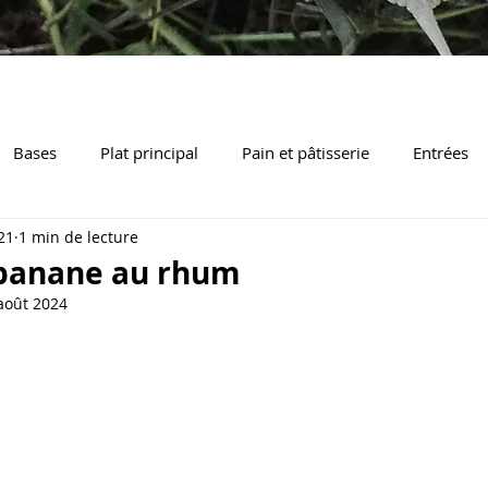
Bases
Plat principal
Pain et pâtisserie
Entrées
21
1 min de lecture
égume / Accompagnement
 banane au rhum
août 2024