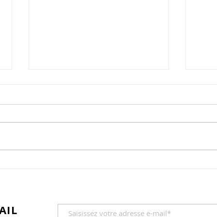
Cornes de gazelle (version
Sorb
marocaine)
Pour
bott
C'est un délice qui se mérite...
tout
Pour la pâte : 250 gr de farine
choix) 2 cuillerées à Caf
1/2 verre de fleur d’oranger 80
de th
gr de beurre amolli 1 jaune
d’oeuf 1 pincée de sel de l’eau
(#60 ml) pour détendre la pâte
à travailler
AIL