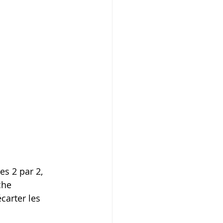
s 2 par 2, 
che 
carter les 