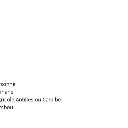
rsonne
banane
icole Antilles ou Caraïbe. 
ambou