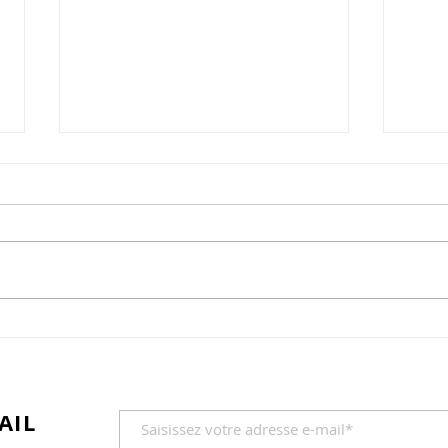
Tarte fine aux pommes...
Une pâte feuilletée pur beurre.
Deux-trois pommes Chantecler
50 gr de cassonade mélangée à
30 gr de poudre d'amandes et
Mou
1/2 c à c de...
AIL