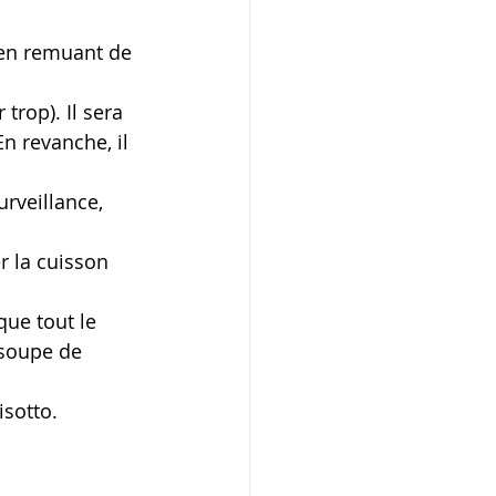
é en remuant de 
trop). Il sera 
n revanche, il 
rveillance, 
r la cuisson 
que tout le 
 soupe de 
isotto.