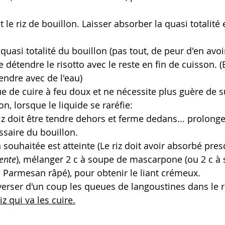
 le riz de bouillon. Laisser absorber la quasi totalit
quasi totalité du bouillon (pas tout, de peur d'en avoir 
 détendre le risotto avec le reste en fin de cuisson. (E
tendre avec de l'eau)
ue de cuire à feu doux et ne nécessite plus guère de su
on, lorsque le liquide se raréfie: 
iz doit être tendre dehors et ferme dedans... prolonge
ssaire 
du bouillon. 
 souhaitée est atteinte 
(Le riz doit avoir absorbé pres
ente
)
, mélanger 2 c à soupe de mascarpone (ou 2 c à
Parmesan râpé), pour obtenir le liant crémeux.
 verser d'un coup les queues de langoustines dans le r
iz qui va les cuire.