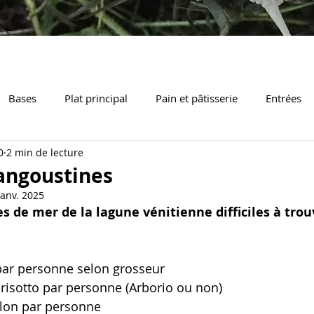
Bases
Plat principal
Pain et pâtisserie
Entrées
0
2 min de lecture
égume / Accompagnement
langoustines
janv. 2025
es de mer de la lagune vénitienne difficiles à trou
par personne selon grosseur
risotto par personne (Arborio ou non)
illon par personne