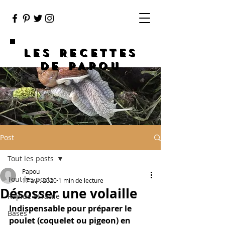
LES RECETTES
DE PAPOU
Post
Tout les posts
Papou
Tout les posts
17 avr. 2020
1 min de lecture
Désosser une volaille
Rapide et facile
Indispensable pour préparer le 
Bases
poulet (coquelet ou pigeon) en 