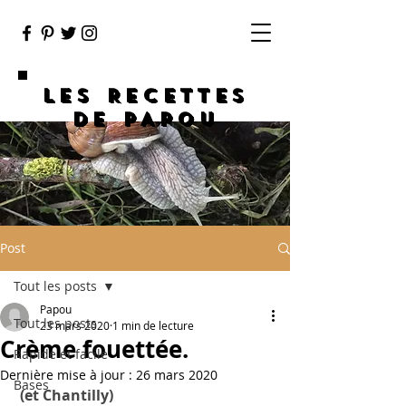
LES RECETTES
DE PAPOU
Post
Tout les posts
Papou
Tout les posts
23 mars 2020
1 min de lecture
Crème fouettée.
Rapide et facile
Dernière mise à jour :
26 mars 2020
Bases
(et Chantilly)