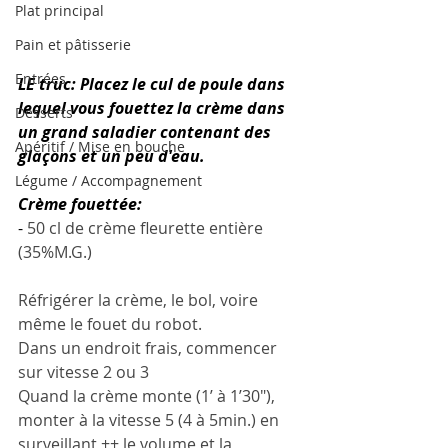
Plat principal
Pain et pâtisserie
Entrées
LE truc: 
Placez le cul de poule dans 
lequel vous fouettez la crème dans 
Desserts
un grand saladier contenant des 
Apéritif / Mise en bouche
glaçons et un peu d'eau. 
Légume / Accompagnement
Crème fouettée:
- 
50 cl de crème fleurette entière 
(35%M.G.)
Réfrigérer la crème, le bol, voire 
même le fouet du robot.
Dans un endroit frais, commencer 
sur vitesse 2 ou 3
Quand la crème monte (1’ à 1’30"), 
monter à la vitesse 5 (4 à 5min.) en 
surveillant ++ le volume et la 