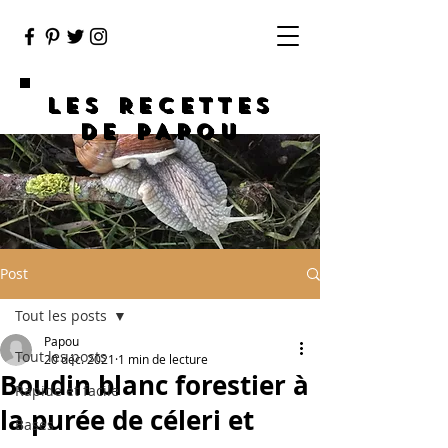
LES RECETTES
DE PAPOU
Post
Tout les posts
Papou
Tout les posts
20 déc. 2021
1 min de lecture
Boudin blanc forestier à
Rapide et facile
la purée de céleri et
Bases