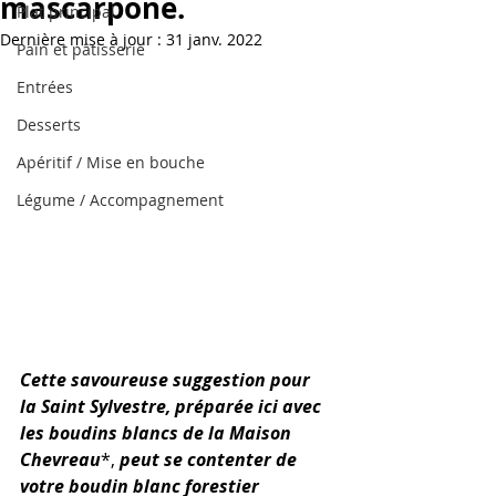
mascarpone.
Plat principal
Dernière mise à jour :
31 janv. 2022
Pain et pâtisserie
Entrées
Desserts
Apéritif / Mise en bouche
Légume / Accompagnement
Cette savoureuse suggestion pour 
la Saint Sylvestre, préparée ici avec 
les boudins blancs de la Maison 
Chevreau
*, 
peut se contenter de 
votre boudin blanc forestier 